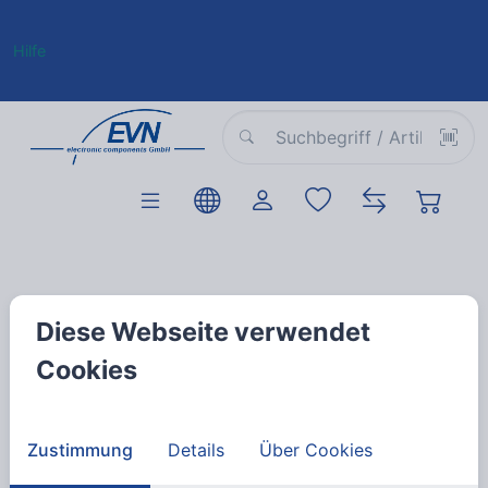
Hilfe
EVN Electronic
Diese Webseite verwendet
Components GmbH
Cookies
Ihr Partner für Elektronikbauteile
und medientechnische Produkte
Zustimmung
Details
Über Cookies