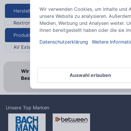
Wir verwenden Cookies, um Inhalte und An
Hersteller
unsere Website zu analysieren. Außerdem
Rextron
1
Medien, Werbung und Analysen weiter. Un
ihnen bereitgestellt haben oder die sie
Produktkategorie
Datenschutzerklärung
Weitere Informat
AV Extender
1
4
Var
Wir weisen darauf hin, dass sich unser Angebo
Auswahl erlauben
Bestellungen von Privatpersonen können wir 
Unsere Top Marken