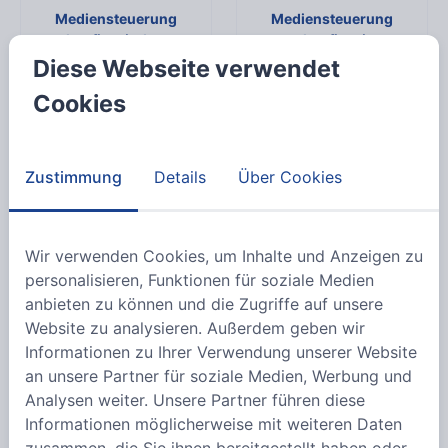
Mediensteuerung
Mediensteuerung
konfigurierbar
vorkonfiguriert
Diese Webseite verwendet
Cookies
3
Produkte
Zubehör für Controller
Varianten anzeigen
Zustimmung
Details
Über Cookies
Wir verwenden Cookies, um Inhalte und Anzeigen zu
10
Varianten
personalisieren, Funktionen für soziale Medien
anbieten zu können und die Zugriffe auf unsere
SNAPCONTROL01.02
Website zu analysieren. Außerdem geben wir
Varianten anzeigen
Informationen zu Ihrer Verwendung unserer Website
an unsere Partner für soziale Medien, Werbung und
Analysen weiter. Unsere Partner führen diese
Informationen möglicherweise mit weiteren Daten
2
Varianten
zusammen, die Sie ihnen bereitgestellt haben oder