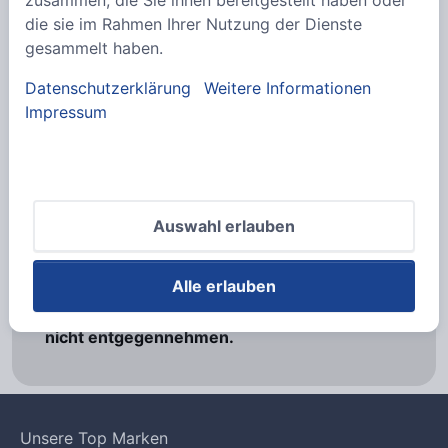
die sie im Rahmen Ihrer Nutzung der Dienste
Mediensteuerung seriell 8xTaster
gesammelt haben.
Datenschutzerklärung
Weitere Informationen
Impressum
161,98 €
pro
Stk
zzgl. Mwst
Auswahl erlauben
Wir weisen darauf hin, dass sich unser
Angebot ausschließlich an Unternehmen und
Alle erlauben
Gewerbetreibende richtet.
Bestellungen von Privatpersonen können wir
nicht entgegennehmen.
Unsere Top Marken