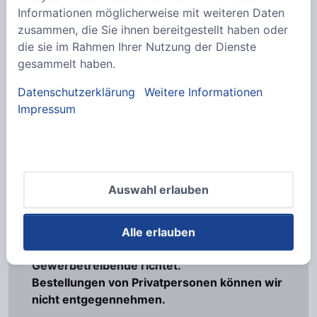
Informationen möglicherweise mit weiteren Daten
sonstige Halterungen
zusammen, die Sie ihnen bereitgestellt haben oder
die sie im Rahmen Ihrer Nutzung der Dienste
Varianten anzeigen
gesammelt haben.
Datenschutzerklärung
Weitere Informationen
Impressum
6
Varianten
Auswahl erlauben
Wir weisen darauf hin, dass sich unser
Alle erlauben
Angebot ausschließlich an Unternehmen und
Gewerbetreibende richtet.
Bestellungen von Privatpersonen können wir
nicht entgegennehmen.