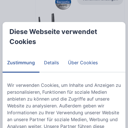
Diese Webseite verwendet
Cookies
19
Varianten
Zustimmung
Details
Über Cookies
Deckenhalter für Beamer
Bestell-Nr.:
MW-H16-1WL
Wir verwenden Cookies, um Inhalte und Anzeigen zu
EAN: 4012386130130
personalisieren, Funktionen für soziale Medien
anbieten zu können und die Zugriffe auf unsere
21,34 €
Website zu analysieren. Außerdem geben wir
pro
Stk
Informationen zu Ihrer Verwendung unserer Website
zzgl. Mwst
an unsere Partner für soziale Medien, Werbung und
Analysen weiter. Unsere Partner führen diese